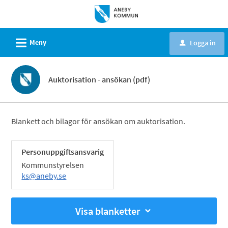
Välkommen
till
e-
L
Meny
Logga in
u
tjänster
-
Aneby
Auktorisation - ansökan (pdf)
kommun
Blankett och bilagor för ansökan om auktorisation.
Personuppgiftsansvarig
Kommunstyrelsen
ks@aneby.se
Visa blanketter