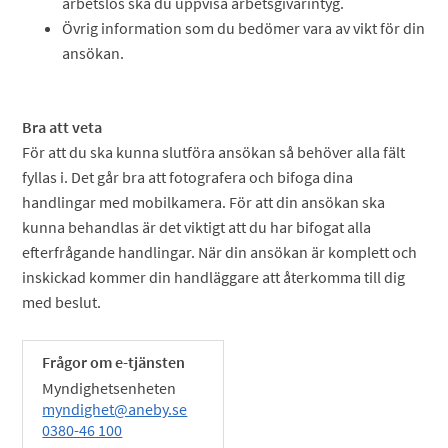
arbetslös ska du uppvisa arbetsgivarintyg.
Övrig information som du bedömer vara av vikt för din
ansökan.
Bra att veta
För att du ska kunna slutföra ansökan så behöver alla fält
fyllas i. Det går bra att fotografera och bifoga dina
handlingar med mobilkamera. För att din ansökan ska
kunna behandlas är det viktigt att du har bifogat alla
efterfrågande handlingar. När din ansökan är komplett och
inskickad kommer din handläggare att återkomma till dig
med beslut.
Frågor om e-tjänsten
Myndighetsenheten
myndighet@aneby.se
0380-46 100