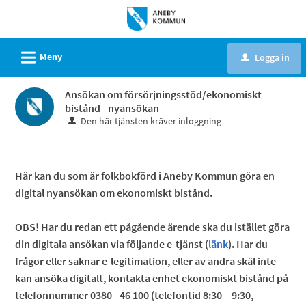
Välkommen
till
e-
L
Meny
Logga in
u
tjänster
-
Ansökan om försörjningsstöd/ekonomiskt
Aneby
bistånd - nyansökan
kommun
Den här tjänsten kräver inloggning
Här kan du som är folkbokförd i Aneby Kommun göra en
digital nyansökan om ekonomiskt bistånd.
OBS! Har du redan ett pågående ärende ska du istället göra
din digitala ansökan via följande e-tjänst (
länk
). Har du
frågor eller saknar e-legitimation, eller av andra skäl inte
kan ansöka digitalt, kontakta enhet ekonomiskt bistånd på
telefonnummer 0380 - 46 100 (telefontid 8:30 – 9:30,