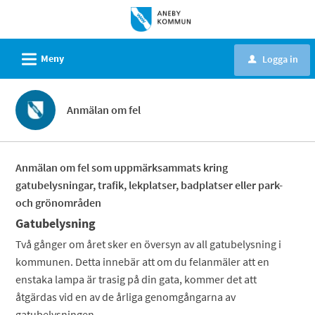
Välkommen
till
e-
L
Meny
Logga in
u
tjänster
-
Aneby
Anmälan om fel
kommun
Anmälan om fel som uppmärksammats kring
gatubelysningar, trafik, lekplatser, badplatser eller park-
och grönområden
Gatubelysning
Två gånger om året sker en översyn av all gatubelysning i
kommunen. Detta innebär att om du felanmäler att en
enstaka lampa är trasig på din gata, kommer det att
åtgärdas vid en av de årliga genomgångarna av
gatubelysningen.