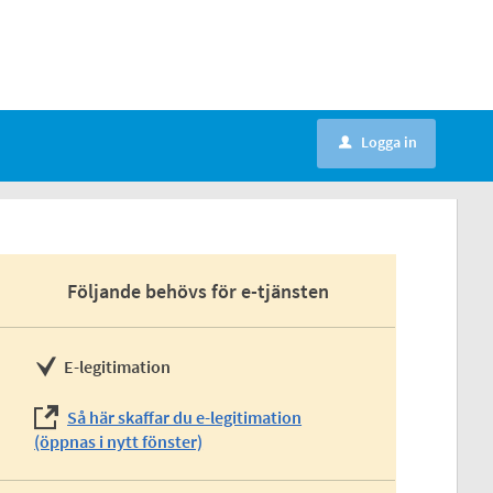
Logga in
u
Följande behövs för e-tjänsten
E-legitimation
Så här skaffar du e-legitimation
(öppnas i nytt fönster)