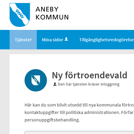
Välkommen
till
e-
tjänster
-
Tjänster
Mina sidor
Tillgänglighetsredogörelse
Aneby
kommun
Ny förtroendevald
Den här tjänsten kräver inloggning
Här kan du som blivit utsedd till nya kommunala fö
kontaktuppgifter till politiska administrationen. För
personuppgiftsbehandling.