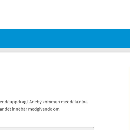
rtroendeuppdrag i Aneby kommun meddela dina
farandet innebär medgivande om