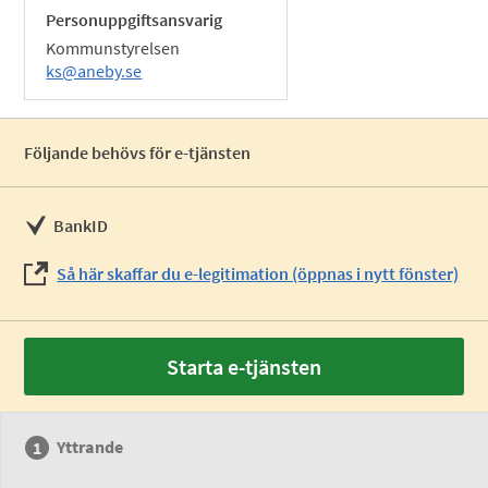
Personuppgiftsansvarig
Kommunstyrelsen
ks@aneby.se
Följande behövs för e-tjänsten
BankID
Så här skaffar du e-legitimation (öppnas i nytt fönster)
Starta e-tjänsten
Yttrande