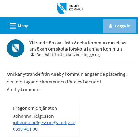
Välkommen
till
e-
L
Meny
Logga in
u
tjänster
-
Yttrande önskas från Aneby kommun om elevs
Aneby
ansökan om skola/förskola i annan kommun
kommun
Den här tjänsten kräver inloggning
Önskar yttrande från Aneby kommun angående placering i
den mottagande kommunen för elev boende i
Aneby kommun.
Frågor om e-tjänsten
Johanna Helgesson
johanna.helgesson@aneby.se
0380-461 00