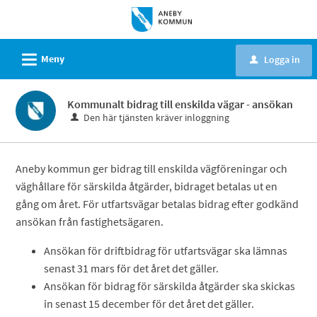
Välkommen
till
e-
L
Meny
Logga in
u
tjänster
-
Kommunalt bidrag till enskilda vägar - ansökan
Aneby
Den här tjänsten kräver inloggning
kommun
Aneby kommun ger bidrag till enskilda vägföreningar och
väghållare för särskilda åtgärder, bidraget betalas ut en
gång om året. För utfartsvägar betalas bidrag efter godkänd
ansökan från fastighetsägaren.
Ansökan för driftbidrag för utfartsvägar ska lämnas
senast 31 mars för det året det gäller.
Ansökan för bidrag för särskilda åtgärder ska skickas
in senast 15 december för det året det gäller.