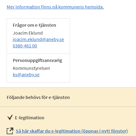
Mer information finns på kommunens hemsida.
Frågor om e-tjänsten
Joacim Eklund
joacim.eklund@aneby.se
0380-461 00
Personuppgiftsansvarig
Kommunstyrelsen
ks@aneby.se
Följande behövs för e-tjänsten
E-legitimation
Så här skaffar du e-legitimation (öppnas i nytt fönster)