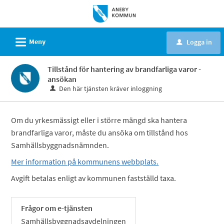
Välkommen
till
e-
L
Meny
Logga in
u
tjänster
-
Tillstånd för hantering av brandfarliga varor -
Aneby
ansökan
kommun
Den här tjänsten kräver inloggning
Om du yrkesmässigt eller i större mängd ska hantera
brandfarliga varor, måste du ansöka om tillstånd hos
Samhällsbyggnadsnämnden.
Mer information på kommunens webbplats.
Avgift betalas enligt av kommunen fastställd taxa.
Frågor om e-tjänsten
Samhällsbyggnadsavdelningen