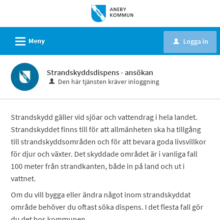
Välkommen
till
e-
L
Meny
Logga in
u
tjänster
-
Strandskyddsdispens - ansökan
Aneby
Den här tjänsten kräver inloggning
kommun
Strandskydd gäller vid sjöar och vattendrag i hela landet.
Strandskyddet finns till för att allmänheten ska ha tillgång
till strandskyddsområden och för att bevara goda livsvillkor
för djur och växter. Det skyddade området är i vanliga fall
100 meter från strandkanten, både in på land och ut i
vattnet.
Om du vill bygga eller ändra något inom strandskyddat
område behöver du oftast söka dispens. I det flesta fall gör
du det hos kommunen.