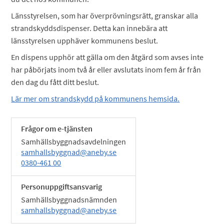
Länsstyrelsen, som har överprövningsrätt, granskar alla
strandskyddsdispenser. Detta kan innebära att
länsstyrelsen upphäver kommunens beslut.
En dispens upphör att gälla om den åtgärd som avses inte
har påbörjats inom två år eller avslutats inom fem år från
den dag du fått ditt beslut.
Lär mer om strandskydd på kommunens hemsida.
Frågor om e-tjänsten
Samhällsbyggnadsavdelningen
samhallsbyggnad@aneby.se
0380-461 00
Personuppgiftsansvarig
Samhällsbyggnadsnämnden
samhallsbyggnad@aneby.se